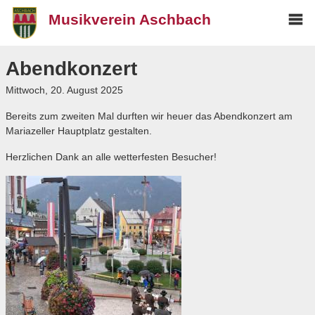
Musikverein Aschbach
Mai
Über uns
me
Abendkonzert
Der Vorstand
Mittwoch, 20. August 2025
Besetzung
Bereits zum zweiten Mal durften wir heuer das Abendkonzert am
Chronik
Mariazeller Hauptplatz gestalten.
Termine
Herzlichen Dank an alle wetterfesten Besucher!
Blog
Archiv
Freunde
Weisenbläser
Media
Kontakt