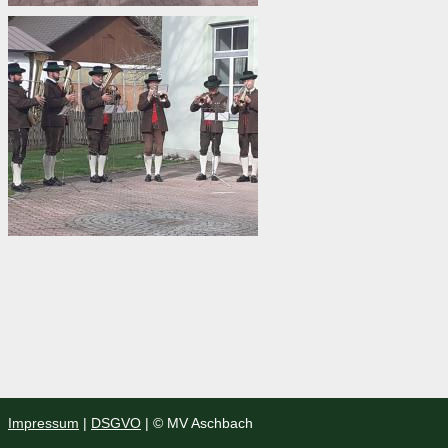
Impressum
|
DSGVO
| © MV Aschbach