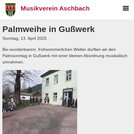
Musikverein Aschbach
Mai
Über uns
me
Palmweihe in Gußwerk
Der Vorstand
Sonntag, 13. April 2025
Besetzung
Bei wunderbarem, frühsommerlichen Wetter durften wir den
Chronik
Palmsonntag in Gußwerk mit einer kleinen Abordnung musikalisch
umrahmen.
Termine
Blog
Archiv
Freunde
Weisenbläser
Media
Kontakt